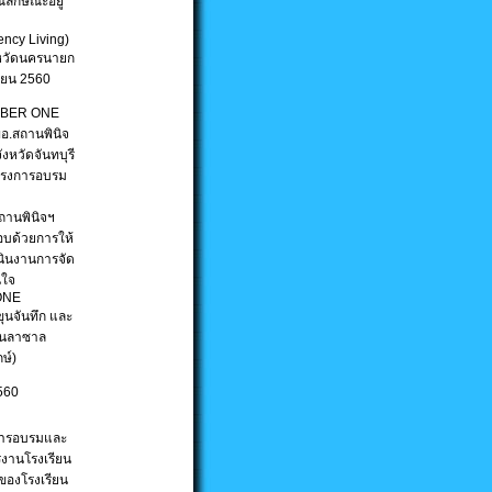
ณลักษณะอยู่
ency Living)
งหวัดนครนายก
ษายน 2560
MBER ONE
อ.สถานพินิจ
งหวัดจันทบุรี
โครงการอบรม
านพินิจฯ
กอบด้วยการให้
นินงานการจัด
นใจ
ONE
ุนจันทึก และ
ยนลาซาล
ษ์)
2560
การอบรมและ
รงานโรงเรียน
ของโรงเรียน