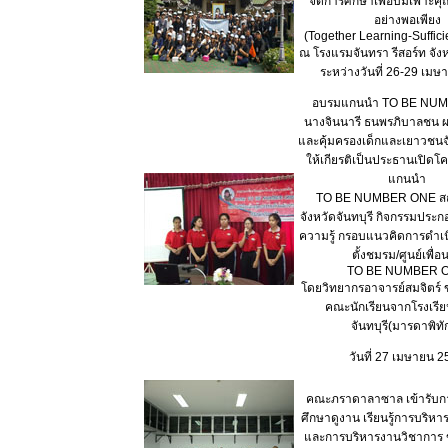
จัดการศึกษาเพื่อบ่มเพาะคุ
อย่างพอเพียง
(Together Learning-Suffici
ณ โรงแรมจันทรา รีสอร์ท จั
ระหว่างวันที่ 26-29 เม
อบรมแกนนำ TO BE NU
นางจินนารี ธนพรภิบาลชน ผ
และคุ้มครองเด็กและเยาวชนจั
ให้เกียรติเป็นประธานเปิด
แกนนำ
TO BE NUMBER ONE สถ
จังหวัดจันทบุรี กิจกรรมประ
ความรู้ กรอบแนวคิดการดำเ
ตั้งชมรม/ศูนย์เพื่อ
TO BE NUMBER 
โดยวิทยากรอาจารย์สมจิตร์ ข
คณะนักเรียนจากโรงเรี
จันทบุรี(มารดาพิทัก
วันที่ 27 เมษายน 
คณะภราดาลาซาล เข้ารับ
ศึกษาดูงาน เรียนรู้การบริหา
และการบริหารงานวิชาการ 