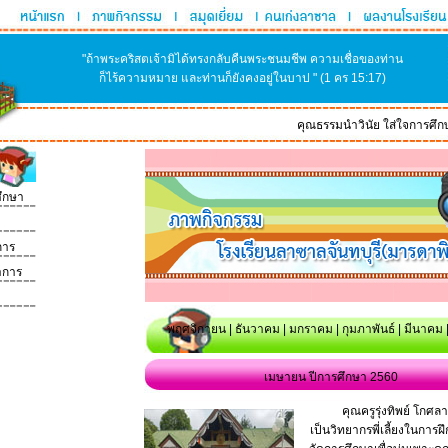
"ถ้าพระคริสตเจ้ามิได้ทรงกลับคืนพระชนมชีพ ความเชื่อของท่าน
ก็ไร้ความหมาย และท่านก็ยังคงอยู่ในบาป " (1 คร 15:17)
คุณธรรมนำวินัย ใส่ใจการศึกษา 
ึกษา
การ
าการ
พฤศจิกายน
|
ธันวาคม
|
มกราคม
|
กุมภาพันธ์
|
มีนาคม
เมษายน ปีการศึกษา 2560
คุณครูรุ่งทิพย์ โกศลา
เป็นวิทยากรพี่เลี้ยงในการ