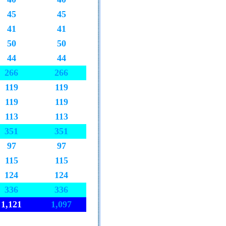
45
45
41
41
50
50
44
44
266
266
119
119
119
119
113
113
351
351
97
97
115
115
124
124
336
336
1,121
1,097