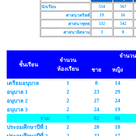
554
567
นักเรียน
19
16
ศาสนาคริสต์
532
542
ศาสนาพุทธ
3
8
ศาสนาอิสลาม
จำนวนน
จำนวน
ชั้นเรียน
ห้องเรียน
ชาย
หญิง
1
8
14
เตรียมอนุบาล
2
23
29
อนุบาล 1
2
27
24
อนุบาล 2
2
24
19
อนุบาล 3
7
82
86
รวม
2
28
18
ประถมศึกษาปีที่ 1
2
23
17